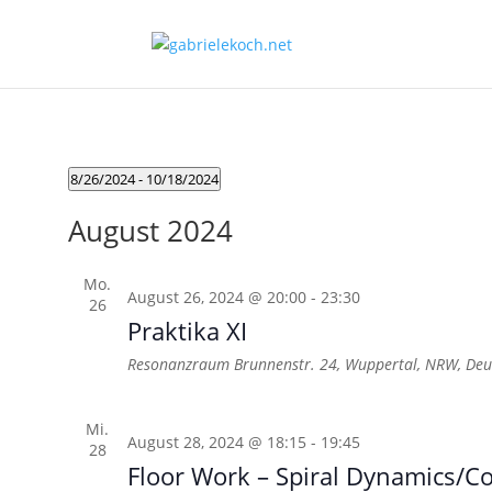
8/26/2024
 - 
10/18/2024
Datum
August 2024
wählen.
Mo.
August 26, 2024 @ 20:00
-
23:30
26
Praktika XI
Resonanzraum
Brunnenstr. 24, Wuppertal, NRW, Deu
Mi.
August 28, 2024 @ 18:15
-
19:45
28
Floor Work – Spiral Dynamics/