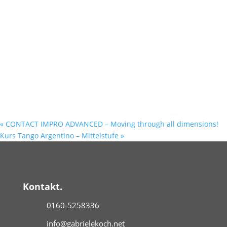
«
CONTACT IMPRO ADVANCED – Moving through all dimensions!
Kurs Tango Argentino – Mittelstufe
»
Kontakt.
0160-5258336
info@gabrielekoch.net