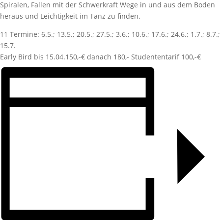
Spiralen, Fallen mit der Schwerkraft Wege in und aus dem Boden
heraus und Leichtigkeit im Tanz zu finden.
11 Termine: 6.5.; 13.5.; 20.5.; 27.5.; 3.6.; 10.6.; 17.6.; 24.6.; 1.7.; 8.7.;
15.7.
Early Bird bis 15.04.150,-€ danach 180,- Studententarif 100,-€