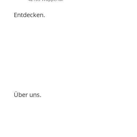
Entdecken.
Contemporary Dance
Contact Improvisation
ContacTango
ContacTango Festival
Listening Body
Über uns.
Kontakt
Impressum
Datenschutz