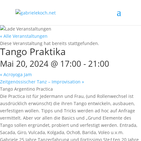
« Alle Veranstaltungen
Diese Veranstaltung hat bereits stattgefunden.
Tango Praktika
Mai 20, 2024 @ 17:00
-
21:00
«
Acroyoga Jam
Zeitgenössischer Tanz – Improvisation
»
Tango Argentino Practica
Die Practica ist für Jedermann und Frau, (und Rollenwechsel ist
ausdrücklich erwünscht) die ihren Tango entwickeln, ausbauen,
verfestigen wollen. Tipps und Tricks werden ad hoc auf Anfrage
vermittelt. Aber vor allen die Basics und „Grund Elemente des
Tango sollen ergründet, probiert und verfestigt werden. Entrada,
Sacada, Giro, Vulcada, Kolgada, Ocho8, Barida, Voleo u.v.m.
Gabriele 25 Jahre Tanzerfahrung und Fortissimo Steƒƒen 20 Jahre