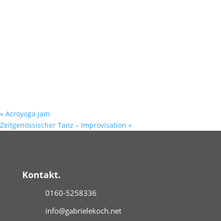
«
Acroyoga Jam
Zeitgenössischer Tanz – Improvisation
»
Kontakt.
0160-5258336
info@gabrielekoch.net