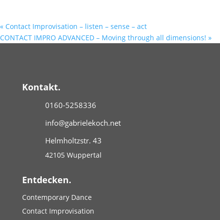
«
Contact Improvisation – listen – sense – act
CONTACT IMPRO ADVANCED – Moving through all dimensions!
»
Kontakt.
0160-5258336
info@gabrielekoch.net
Helmholtzstr. 43
42105 Wuppertal
Entdecken.
Contemporary Dance
Contact Improvisation