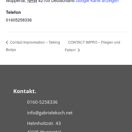
Wuppertal
,
NRW
42105
Deutschland
Google Karte anzeigen
Telefon
01605258336
CONTACT IMPRO – Fliegen und
Contact Improvisation – Talking
Bodys
Fallen!
Kontakt.
0160-5258336
info@gabrielekoch.net
Helmholtzstr. 43
42105 Wuppertal