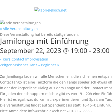
« Alle Veranstaltungen
Diese Veranstaltung hat bereits stattgefunden.
Jamilonga mit Einführung
September 22, 2023 @ 19:00
-
23:00
«
Kurs Contact Improvisation
Zeitgenössischer Tanz – Beginner
»
Zur Jamilonga laden wir alle Menschen ein, die sich einen ents
ContacTango ist eine Tanzform die den Tango spielerisch etwas öff
in der der körperliche Dialog aus dem Tango und der Contact Improv
Für jeden der schnuppern möchte gibt es von 19 – 20h eine Einf
Hier ist es egal, was du kannst, experimentieren und Spaß am Ta
Die Veranstaltung findet auf Spendenbasis statt: 10-15,-€ Einführ
Bitte Anmelden: info@gabrielekoch.net – 01605258336