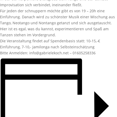
Improvisation sich verbindet, ineinander fließt.
Für jeden der schnuppern möchte gibt es von 19 – 20h eine
Einführung. Danach wird zu schönster Musik einer Mischung aus
Tango, Neotango und Nontango getanzt und sich ausgetauscht.
Hier ist es egal, was du kannst, experimentieren und Spaß am
Tanzen stehen im Vordergrund.
Die Veranstaltung findet auf Spendenbasis statt: 10-15,-€
Einführung, 7-10,- Jamilonga nach Selbsteinschätzung
Bitte Anmelden: info@gabrielekoch.net – 01605258336