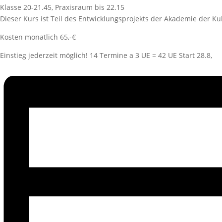
Klasse 20-21.45, Praxisraum bis 22.15
Dieser Kurs ist Teil des Entwicklungsprojekts der Akademie der K
Kosten monatlich 65,-€
Einstieg jederzeit möglich! 14 Termine a 3 UE = 42 UE Start 28.8,