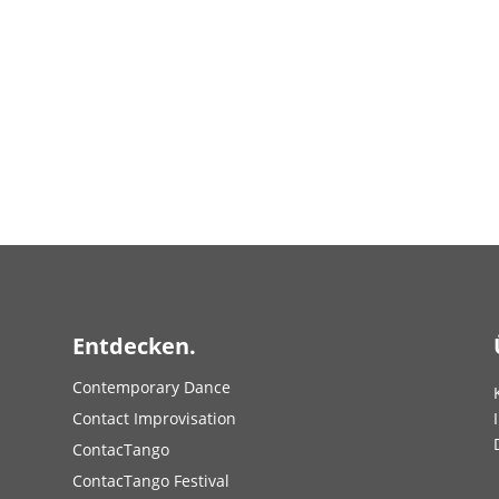
Entdecken.
Contemporary Dance
Contact Improvisation
ContacTango
ContacTango Festival