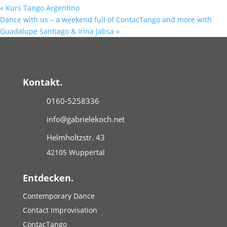
«
Kurs Tango Argentino
Dance with us – a weekend full of ContacTango and more with
Guadalupe Santiago & Irina Jabsa
»
Kontakt.
0160-5258336
info@gabrielekoch.net
Helmholtzstr. 43
42105 Wuppertal
Entdecken.
Contemporary Dance
Contact Improvisation
ContacTango