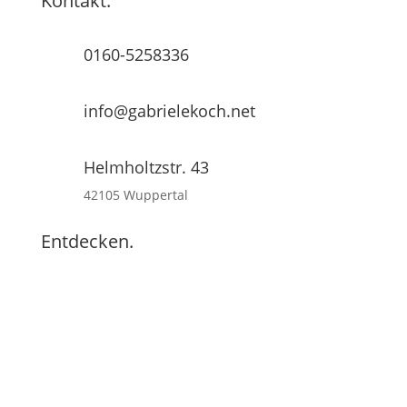
Kontakt.
0160-5258336
info@gabrielekoch.net
Helmholtzstr. 43
42105 Wuppertal
Entdecken.
Contemporary Dance
Contact Improvisation
ContacTango
ContacTango Festival